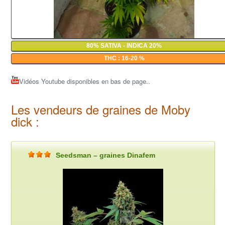
80% SATIVA - INDICA 20%
THC : 16-20 %
Vidéos Youtube disponibles en bas de page..
Les vendeurs de graines de Moby
dick :
Seedsman – graines Dinafem